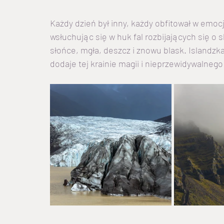
Każdy dzień był inny, każdy obfitował w emo
wsłuchując się w huk fal rozbijających się o s
słońce, mgła, deszcz i znowu blask. Islandzk
dodaje tej krainie magii i nieprzewidywalnego