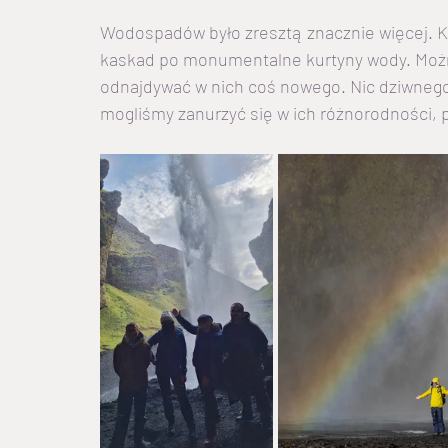
Wodospadów było zresztą znacznie więcej. Ka
kaskad po monumentalne kurtyny wody. Można
odnajdywać w nich coś nowego. Nic dziwnego,
mogliśmy zanurzyć się w ich różnorodności, p