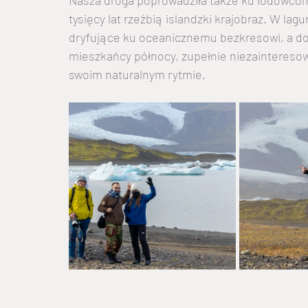
Nasza droga poprowadziła także ku lodowcom
tysięcy lat rzeźbią islandzki krajobraz. W la
dryfujące ku oceanicznemu bezkresowi, a do 
mieszkańcy północy, zupełnie niezainteresowa
swoim naturalnym rytmie.