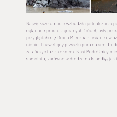
Największe emocje wzbudziła jednak zorza po
oglądane prosto z gorących źródeł, były prze
przyglądała się Droga Mleczna - tysiące gwi
niebie. I nawet gdy przyszła pora na sen, tru
zatańczyć tuż za oknem. Nasi Podróżnicy miel
samolotu, zarówno w drodze na Islandię, jak 