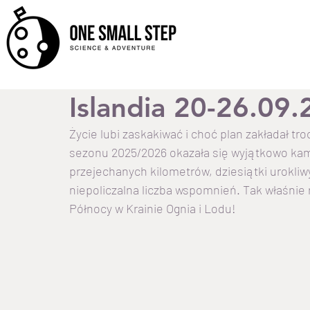
Islandia 20-26.09.
Życie lubi zaskakiwać i choć plan zakładał tr
sezonu 2025/2026 okazała się wyjątkowo kam
przejechanych kilometrów, dziesiątki urokliwy
niepoliczalna liczba wspomnień. Tak właśnie
Północy w Krainie Ognia i Lodu!