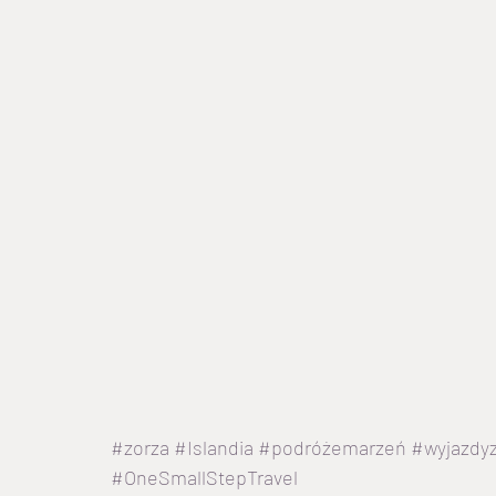
#zorza
#Islandia
#podróżemarzeń
#wyjazdy
#OneSmallStepTravel