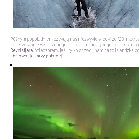
Późnym popołudniem czekają nas niezwykłe widoki ze 120-metro
obserwowanie wzburzonego oceanu, rozbijającego fale o słynną 
Reynisfjara
. Wieczorem, jeśli tylko pozwoli nam na to islandzka 
obserwacje zorzy polarnej!