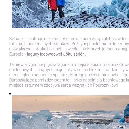
Svínafellsjökull nas oszołomi! Ale teraz – pora wziąć głęboki wdec
totalnie fenomenalnych widoków! Późnym popołudniem dotrzemy 
największych atrakcji Islandii, a według niektórych jednego z naj
Europie -
laguny lodowcowej Jökulsárlón.
Ta niewiarygodnie piękna laguna to miejsce absolutnie unikatow
gór lodowych, sunących majestatycznie po błękitnej wodzie, by w 
nieodległego oceanu to spektakl, którego podziwianie chyba nigdy
Baraszkujące pomiędzy lodem foki tylko dopełniają baśniowego k
miejsce szturmem zdobywa serca wszystkich Podróżników!