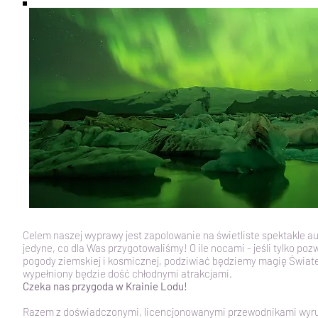
Celem naszej wyprawy jest zapolowanie na świetliste spektakle aur
jedyne, co dla Was przygotowaliśmy! O ile nocami - jeśli tylko po
pogody ziemskiej i kosmicznej, podziwiać będziemy magię Świateł
wypełniony będzie dość chłodnymi atrakcjami.
Czeka nas przygoda w Krainie Lodu!
Razem z doświadczonymi, licencjonowanymi przewodnikami wy