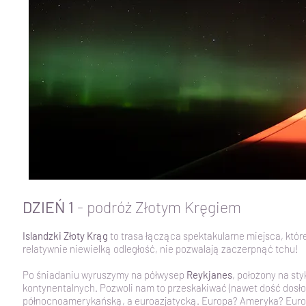
DZIEŃ 1
- podróż Złotym Kręgiem
Islandzki Złoty Krąg
to trasa łącząca spektakularne miejsca, któr
relatywnie niewielką odległość, nie pozwalają zaczerpnąć tchu!
Po śniadaniu wyruszymy na półwysep
Reykjanes
, położony na st
kontynentalnych. Pozwoli nam to przeskakiwać (nawet dość dosł
północnoamerykańską, a euroazjatycką. Europa? Ameryka? Euro