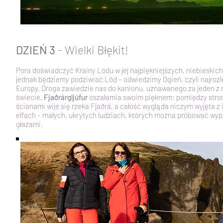
DZIEŃ 3
- Wielki Błękit!
Pora doświadczyć Krainy Lodu w jej najpiękniejszych, niebieskic
jednak będziemy podziwiać Lód – odwiedzimy Ogień, czyli najrozl
Europy. Droga zawiedzie nas do kanionu, uznawanego za jeden z 
świecie.
Fjaðrárgljúfur
oszałamia swoim pięknem; pomiędzy stro
ścianami wije się rzeka Fjaðrá, a całość wygląda niczym wyjęta z
elfach – małych, ukrytych ludziach, których można próbować wy
głazami.