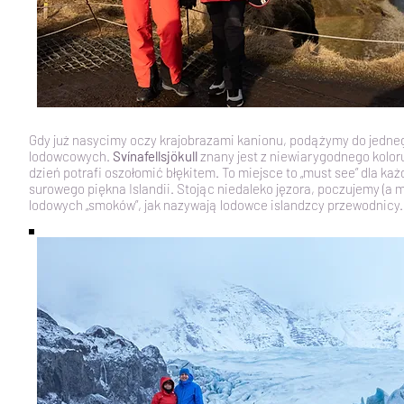
Gdy już nasycimy oczy krajobrazami kanionu, podążymy do jedne
lodowcowych.
Svínafellsjökull
znany jest z niewiarygodnego kolor
dzień potrafi oszołomić błękitem. To miejsce to „must see” dla ka
surowego piękna Islandii. Stojąc niedaleko jęzora, poczujemy (a 
lodowych „smoków”, jak nazywają lodowce islandzcy przewodnicy.