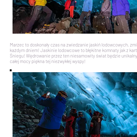
Marzec to doskonały czas na zwiedzanie jaskiń lodowcowych, zmi
każdym dniem! Jaskinie lodowcowe to błękitne komnaty jak z kart
Śniegu! Wędrowanie przez ten niesamowity świat będzie unika
całej mocy piękna tej niezwykłej wyspy!