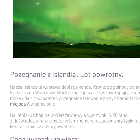
Pożegnanie z Islandią. Lot powrotny.
Nasza islandzka wyprawa dobiega końca. Krótko po północy odlat
Keflavíku do Warszawy. Warto rzucić jeszcze tęsknym spojrzenie
może uda się wypatrzeć pożegnalne falowanie zorzy? Pamiętajci
miejsca A
w samolocie.
Na lotnisku Chopina w Warszawie wylądujemy ok. 6:30 rano.
Z doświadczenia wiemy, że w tym momencie zaczyna się tęsknić 
krystalicznie czystym powietrzem…
Cena wyjazdu zawiera: