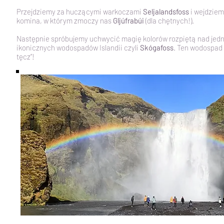
Przejdziemy za huczącymi warkoczami
Seljalandsfoss
i wejdziem
komina, w którym zmoczy nas
Gljúfrabúi
(dla chętnych!).
Następnie spróbujemy uchwycić magię kolorów rozpiętą nad jedn
ikonicznych wodospadów Islandii czyli
Skógafoss
. Ten wodospad
tęcz”!