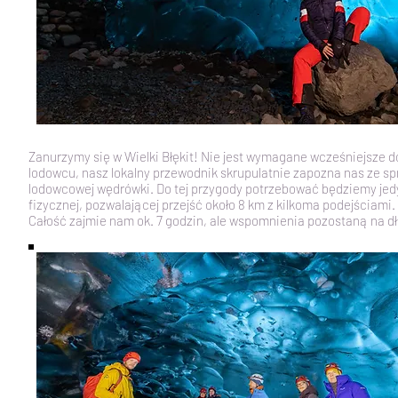
Zanurzymy się w Wielki Błękit! Nie jest wymagane wcześniejsze 
lodowcu, nasz lokalny przewodnik skrupulatnie zapozna nas ze sp
lodowcowej wędrówki. Do tej przygody potrzebować będziemy jedy
fizycznej, pozwalającej przejść około 8 km z kilkoma podejściami.
Całość zajmie nam ok. 7 godzin, ale wspomnienia pozostaną na d