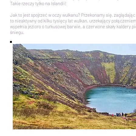
Takie rzeczy tylko na Islandii!
Jak to jest spojrzeć w oczy wulkanu? Przekonamy się, zaglądają
to nieaktywny od kilku tysięcy lat wulkan, urzekający połączenie
wypełnia jezioro o turkusowej barwie, a czerwone skały kaldery pi
śniegu.