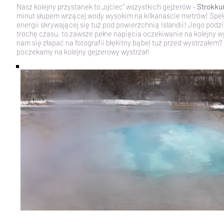
Nasz kolejny przystanek to „ojciec” wszystkich gejzerów -
Strokku
minut słupem wrzącej wody wysokim na kilkanaście metrów! Spe
energii skrywającej się tuż pod powierzchnią Islandii! Jego pod
trochę czasu, to za
wsze pełne napięcia oczekiwanie na kolejny w
nam się złapać na fotografii błękitny bąbel tuż przed wystrzałem? J
poczekamy na kolejny gejzerowy wystrzał!