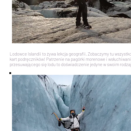
Lodowce Islandii to żywa lekcja geografii. Zobaczymy tu wszystko
kart podręczników! Patrzenie na pagórki morenowe i wsłuchiwani
przesuwającego się lodu to doświadczenie jedyne w swoim rodza