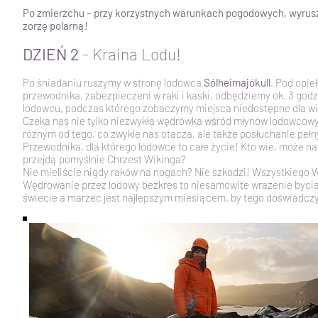
Po zmierzchu – przy korzystnych warunkach pogodowych, wyru
zorzę polarną!
DZIEŃ 2
- Kraina Lodu!
Po śniadaniu ruszymy w stronę lodowca
Sólheimajökull
. Pod opi
przewodnika, zabezpieczeni w raki i kaski, odbędziemy ok. 3 godz
lodowcu, podczas którego zobaczymy miejsca niedostępne dla wi
Czeka nas nie tylko niezwykła wędrówka wśród młynów lodowcowy
różnym od tego, co zwykle nas otacza, ale także posłuchanie pełn
Przewodnika, dla którego lodowce to całe życie! Kto wie, może na
przejdą pomyślnie Chrzest Wikinga?​
Nie mieliście nigdy raków na nogach? Nie szkodzi! Wszystkiego
Wędrowanie przez lodowy bezkres to niesamowite wrażenie byci
świecie a marzec jest najlepszym miesiącem, by tego doświadcz