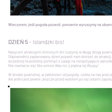
Wieczorem, jeśli pogoda pozwoli, ponownie wyruszymy na obserw
DZIEŃ 5
- Islandzki bis!
Nasyceni atrakcjami minionych dni ruszymy w długą drogę powrot
Odpowiednio zaplanowany dzień pozwoli nam dotrzeć do atrakcji,
wcześniej musieliśmy pominąć z uwagi na niesprzyjające warun
Nie martwcie się! Nie ominie Was nic z piękna tej Wyspy!
W drodze powrotnej, w zależności od pogody, czeka na nas jeszcz
Ale jedno jest pewne: jeszcze przed wylotem po raz ostatni zapol